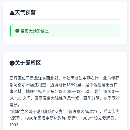
天气预警
当前无预警信息
关于爱辉区
爱辉区位于黑龙江省西北部，地处黑龙江中游右岸，北与俄罗
斯阿穆尔州隔江相望，边境线长138公里，是中俄边境重要口
岸区域。地理坐标介于东经126°09′—127°50′、北纬49°03′—
50°33′之间，属寒温带大陆性季风气候，四季分明，冬季寒冷
漫长。
“爱辉”之名源于清代旧称“艾虎”（满语意为“母貂”），后演变为
“瑷珲”，1956年因汉字简化改称“爱辉”。1983年设立爱辉县，
1993...