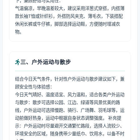
下，兼顾舒适与实用性：
气温偏凉，早晚温差较大，建议采用洋葱式穿搭，内搭薄
款长袖T恤或针织衫，外搭防风夹克、薄毛衣，下装搭配
休闲长裤或牛仔裤，脚部选择运动鞋，方便随时增减衣
物。
三、户外运动与散步
结合今日天气条件，针对性户外运动与散步建议如下，兼
顾安全性与体验感：
今日天气晴好、温度适宜、风力温和，适合各类户外运动
与散步：散步可选择公园、江边、绿道等风景优美的路
线，户外运动可选择慢跑、骑行、广场舞、羽毛球等，运
动前做好热身，运动中根据自身状态调整强度。 补充提
示：户外运动时尽量避开交通繁忙路段，选择人流较少、
环境安全的区域，随身携带少量纸巾、饮用水，以备不时