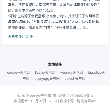
宾县，西连双城区，南邻五常市，北靠哈尔滨市道外区及呼兰
区，距哈尔滨市中心约45公里。
“阿城”之名源于金代皇都“上京会宁府”，其治所位于今阿城区
城南白城遗址，“阿勒楚喀”为女真语“黄金”之意，清代设阿勒
楚喀副都统，后演变为“阿城”。1987年撤县设市，2...
查看更多介绍
友情链接
ooqxew天气网
llqchp天气网
weunky天气网
biaodiao天
气网
qqpyegg天气网
ulnech天气网
© 2026 cdfxyz天气网.
鄂ICP备2025098520号-3
数据更新：08月07日 07:30 | 数据来源：腾讯官网API