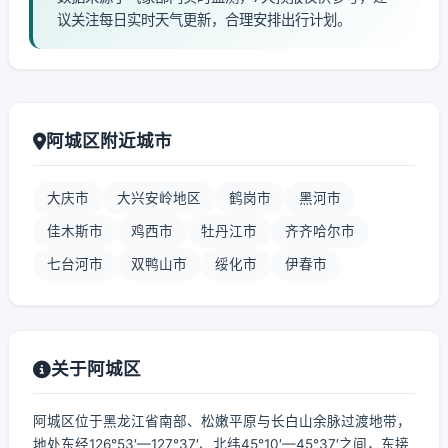
议关注每日实时天气更新，合理安排出行计划。
阿城区附近城市
大庆市
大兴安岭地区
鹤岗市
黑河市
佳木斯市
鸡西市
牡丹江市
齐齐哈尔市
七台河市
双鸭山市
绥化市
伊春市
关于阿城区
阿城区位于黑龙江省南部、松嫩平原与长白山余脉过渡地带，
地处东经126°53′—127°37′、北纬45°10′—45°37′之间，东接