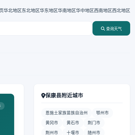
页
华北地区
东北地区
华东地区
华南地区
华中地区
西南地区
西北地区
查询天气
保康县附近城市
5
恩施土家族苗族自治州
鄂州市
黄冈市
黄石市
荆门市
荆州市
十堰市
随州市