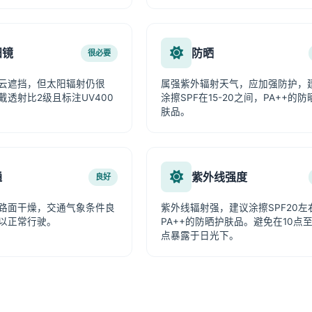
阳镜
防晒
很必要
云遮挡，但太阳辐射仍很
属强紫外辐射天气，应加强防护，
戴透射比2级且标注UV400
涂擦SPF在15-20之间，PA++的防
肤品。
通
紫外线强度
良好
路面干燥，交通气象条件良
紫外线辐射强，建议涂擦SPF20左
以正常行驶。
PA++的防晒护肤品。避免在10点至
点暴露于日光下。