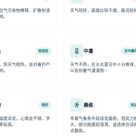
空气污染物稀释、扩散和清
天气较好，路面比较干燥，路况较
响。
鱼
中暑
较适宜
无中暑
，但天气稍热，会对垂钓产
天气不热，在炎炎夏日中十分难得
响。
以告别暑气漫漫啦~
情
晨练
较好
较
温度适宜，心情会不错，学
早晨气象条件较适宜晨练，但风力
率较高。
大，部分路面较湿滑，请选择合适
点晨练。