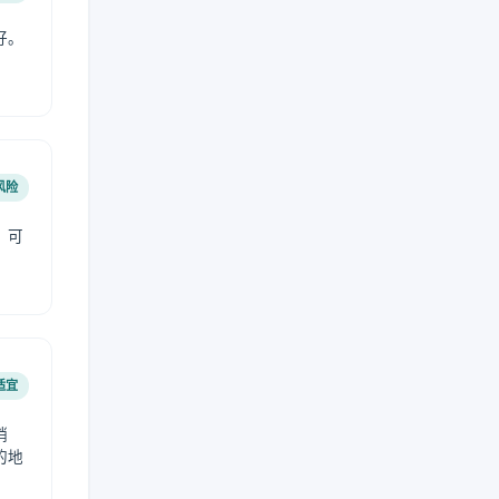
好。
风险
，可
适宜
稍
的地