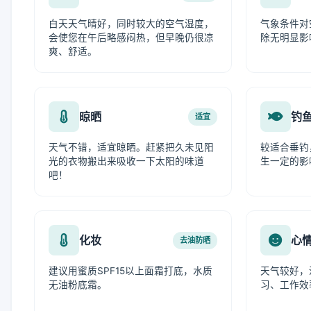
白天天气晴好，同时较大的空气湿度，
气象条件对
会使您在午后略感闷热，但早晚仍很凉
除无明显影
爽、舒适。
晾晒
钓
适宜
天气不错，适宜晾晒。赶紧把久未见阳
较适合垂钓
光的衣物搬出来吸收一下太阳的味道
生一定的影
吧！
化妆
心
去油防晒
建议用蜜质SPF15以上面霜打底，水质
天气较好，
无油粉底霜。
习、工作效