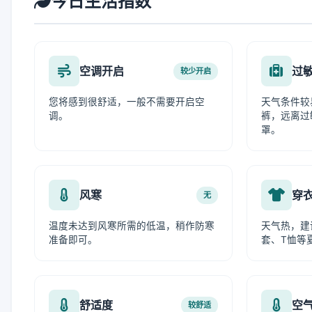
今日生活指数
空调开启
过
较少开启
您将感到很舒适，一般不需要开启空
天气条件较
调。
裤，远离过
罩。
风寒
穿
无
温度未达到风寒所需的低温，稍作防寒
天气热，建
准备即可。
套、T恤等
舒适度
空
较舒适