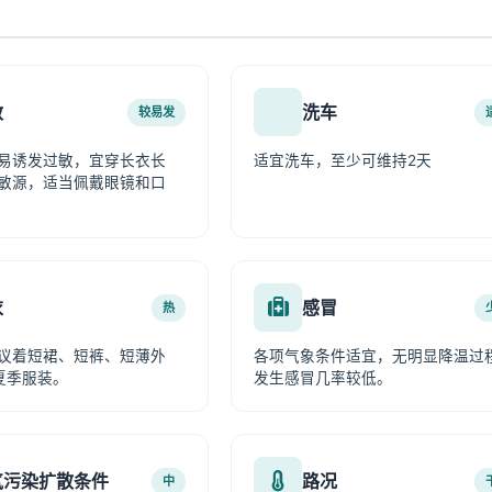
敏
洗车
较易发
易诱发过敏，宜穿长衣长
适宜洗车，至少可维持2天
敏源，适当佩戴眼镜和口
衣
感冒
热
议着短裙、短裤、短薄外
各项气象条件适宜，无明显降温过
夏季服装。
发生感冒几率较低。
气污染扩散条件
路况
中