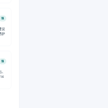
强
建议
晒护
强
右、
14