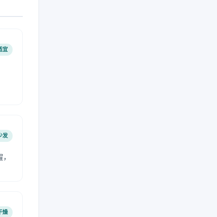
适宜
少发
程，
干燥