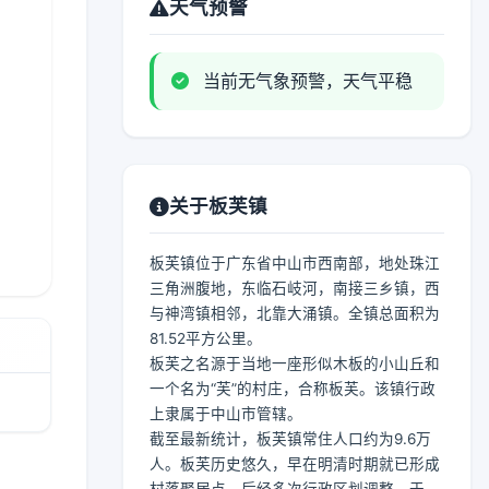
天气预警
当前无气象预警，天气平稳
关于板芙镇
板芙镇位于广东省中山市西南部，地处珠江
三角洲腹地，东临石岐河，南接三乡镇，西
与神湾镇相邻，北靠大涌镇。全镇总面积为
81.52平方公里。
板芙之名源于当地一座形似木板的小山丘和
一个名为“芙”的村庄，合称板芙。该镇行政
上隶属于中山市管辖。
截至最新统计，板芙镇常住人口约为9.6万
人。板芙历史悠久，早在明清时期就已形成