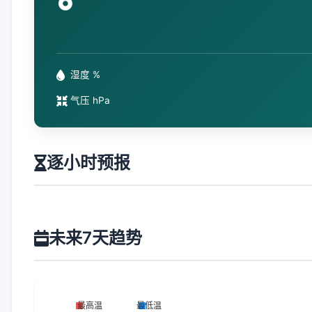
°
湿度 %
气压 hPa
逐小时预报
未来7天趋势