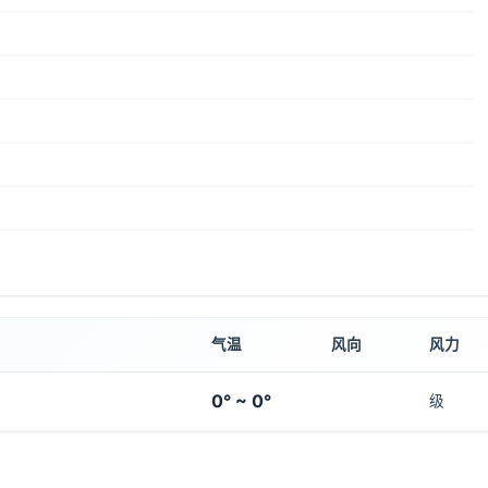
气温
风向
风力
0° ~ 0°
级