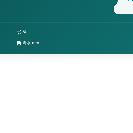
级
降水 mm