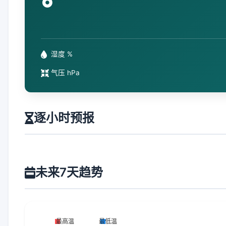
°
湿度 %
气压 hPa
逐小时预报
未来7天趋势