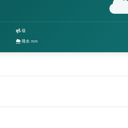
级
降水 mm