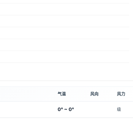
气温
风向
风力
0° ~ 0°
级