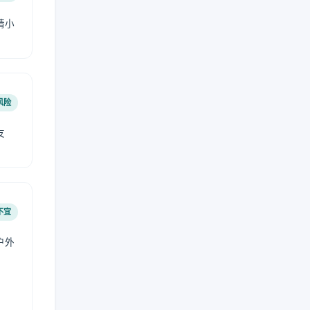
请小
风险
友
不宜
户外