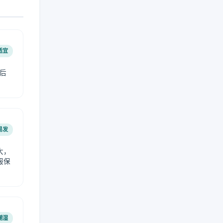
适宜
后
易发
大，
服保
潮湿