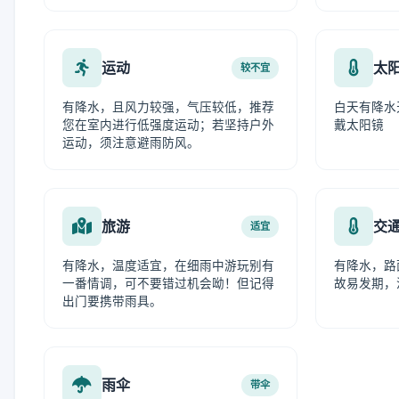
运动
太
较不宜
有降水，且风力较强，气压较低，推荐
白天有降水
您在室内进行低强度运动；若坚持户外
戴太阳镜
运动，须注意避雨防风。
旅游
交
适宜
有降水，温度适宜，在细雨中游玩别有
有降水，路
一番情调，可不要错过机会呦！但记得
故易发期，
出门要携带雨具。
雨伞
带伞