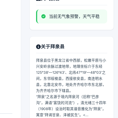
当前无气象预警，天气平稳
关于拜泉县
拜泉县位于黑龙江省中西部，松嫩平原与小
兴安岭余脉过渡地带，地理坐标介于东经
125°38′—126°43′、北纬47°19′—48°03′之
间，东邻绥棱县，西接依安县，南连明水
县，北靠北安市，地处齐齐哈尔市东北部，
为齐齐哈尔市下辖县。
“拜泉”之名源于境内拜泉河（旧称“巴彦
沟”，满语“富饶的河流”），清光绪三十四年
（1908年）设治时取其谐音雅化为“拜泉”，
寓意“拜谒甘泉、泽被民生”。<...