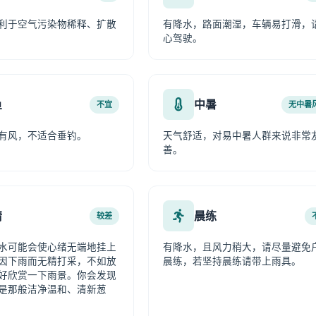
利于空气污染物稀释、扩散
有降水，路面潮湿，车辆易打滑，
心驾驶。
鱼
中暑
不宜
无中暑
有风，不适合垂钓。
天气舒适，对易中暑人群来说非常
善。
情
晨练
较差
水可能会使心绪无端地挂上
有降水，且风力稍大，请尽量避免
因下雨而无精打采，不如放
晨练，若坚持晨练请带上雨具。
好欣赏一下雨景。你会发现
是那般洁净温和、清新葱