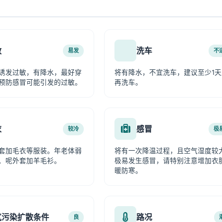
敏
洗车
易发
不
诱发过敏，有降水，最好穿
将有降水，不宜洗车，建议至少1天
预防感冒可能引发的过敏。
再洗车。
衣
感冒
较冷
极
套加毛衣等服装。年老体弱
将有一次降温过程，且空气湿度较
、呢外套加羊毛衫。
极易发生感冒，请特别注意增加衣
暖防寒。
气污染扩散条件
路况
良