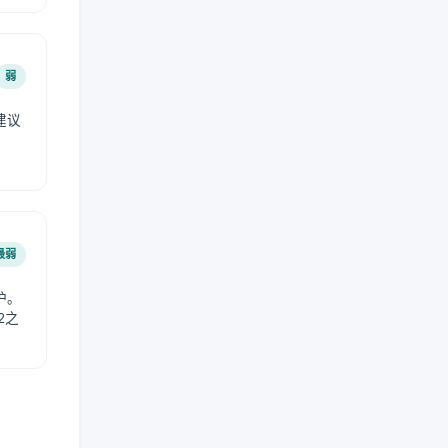
弱
建议
。
最弱
护。
2之