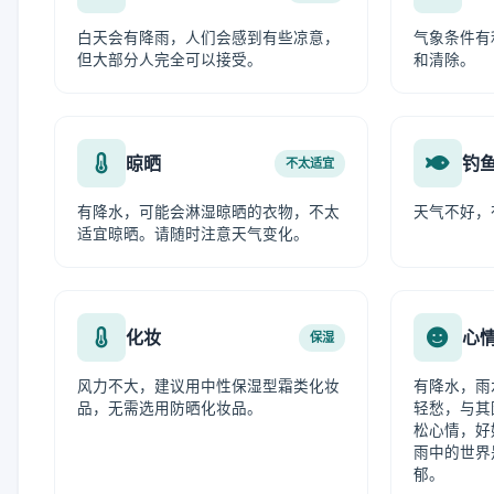
白天会有降雨，人们会感到有些凉意，
气象条件有
但大部分人完全可以接受。
和清除。
晾晒
钓
不太适宜
有降水，可能会淋湿晾晒的衣物，不太
天气不好，
适宜晾晒。请随时注意天气变化。
化妆
心
保湿
风力不大，建议用中性保湿型霜类化妆
有降水，雨
品，无需选用防晒化妆品。
轻愁，与其
松心情，好
雨中的世界
郁。