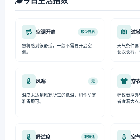
今日生活指数
空调开启
过
较少开启
您将感到很舒适，一般不需要开启空
天气条件易
调。
长衣长裤，
风寒
穿
无
温度未达到风寒所需的低温，稍作防寒
建议着厚外
准备即可。
者宜着大衣
舒适度
空
较舒适