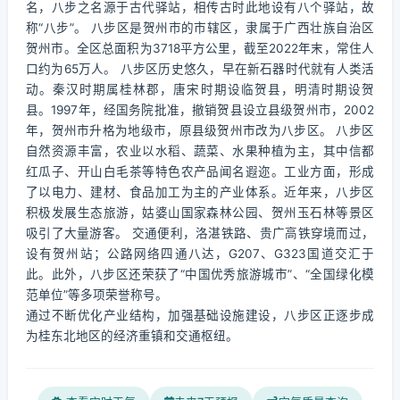
名，八步之名源于古代驿站，相传古时此地设有八个驿站，故
称“八步”。 八步区是贺州市的市辖区，隶属于广西壮族自治区
贺州市。全区总面积为3718平方公里，截至2022年末，常住人
口约为65万人。 八步区历史悠久，早在新石器时代就有人类活
动。秦汉时期属桂林郡，唐宋时期设临贺县，明清时期设贺
县。1997年，经国务院批准，撤销贺县设立县级贺州市，2002
年，贺州市升格为地级市，原县级贺州市改为八步区。 八步区
自然资源丰富，农业以水稻、蔬菜、水果种植为主，其中信都
红瓜子、开山白毛茶等特色农产品闻名遐迩。工业方面，形成
了以电力、建材、食品加工为主的产业体系。近年来，八步区
积极发展生态旅游，姑婆山国家森林公园、贺州玉石林等景区
吸引了大量游客。 交通便利，洛湛铁路、贵广高铁穿境而过，
设有贺州站；公路网络四通八达，G207、G323国道交汇于
此。此外，八步区还荣获了“中国优秀旅游城市”、“全国绿化模
范单位”等多项荣誉称号。
通过不断优化产业结构，加强基础设施建设，八步区正逐步成
为桂东北地区的经济重镇和交通枢纽。