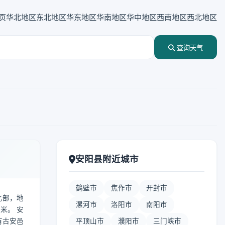
页
华北地区
东北地区
华东地区
华南地区
华中地区
西南地区
西北地区
查询天气
安阳县附近城市
鹤壁市
焦作市
开封市
北部，地
漯河市
洛阳市
南阳市
米。 安
有古安邑
平顶山市
濮阳市
三门峡市