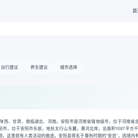
首
出行建议
养生建议
城市选择
陕西、甘肃，南临湖北、河南。安阳市是河南省辖地级市，位于河南省
市，位于安阳市东部，地处太行山东麓，黄河北岸，总面积1087平方千
，这里就有人类活动的痕迹。安阳县得名于春秋时期的“安邑”，因境内