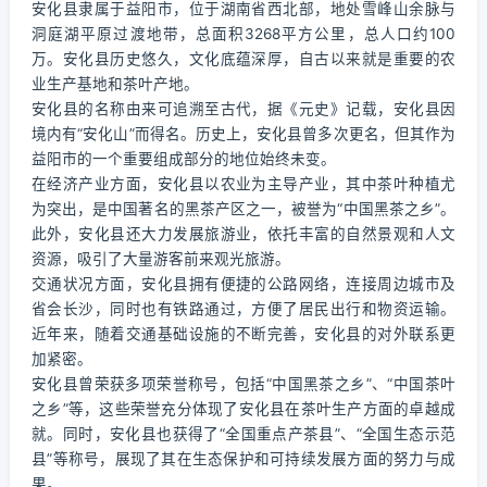
安化县隶属于益阳市，位于湖南省西北部，地处雪峰山余脉与
洞庭湖平原过渡地带，总面积3268平方公里，总人口约100
万。安化县历史悠久，文化底蕴深厚，自古以来就是重要的农
业生产基地和茶叶产地。
安化县的名称由来可追溯至古代，据《元史》记载，安化县因
境内有“安化山”而得名。历史上，安化县曾多次更名，但其作为
益阳市的一个重要组成部分的地位始终未变。
在经济产业方面，安化县以农业为主导产业，其中茶叶种植尤
为突出，是中国著名的黑茶产区之一，被誉为“中国黑茶之乡”。
此外，安化县还大力发展旅游业，依托丰富的自然景观和人文
资源，吸引了大量游客前来观光旅游。
交通状况方面，安化县拥有便捷的公路网络，连接周边城市及
省会长沙，同时也有铁路通过，方便了居民出行和物资运输。
近年来，随着交通基础设施的不断完善，安化县的对外联系更
加紧密。
安化县曾荣获多项荣誉称号，包括“中国黑茶之乡”、“中国茶叶
之乡”等，这些荣誉充分体现了安化县在茶叶生产方面的卓越成
就。同时，安化县也获得了“全国重点产茶县”、“全国生态示范
县”等称号，展现了其在生态保护和可持续发展方面的努力与成
果。