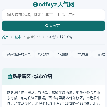
cdfxyz天气网
查询天气
首页
/
城市
/
黑龙江省
/
昂昂溪区城市介绍
昂昂溪区实时天气
3天预报
7天预报
空气质量
出行建
昂昂溪区 · 城市介绍
昂昂溪区位于黑龙江省西部、松嫩平原西缘，地处齐齐哈尔市
东南部，东与铁锋区接壤，西邻梅里斯达斡尔族区，南连泰来
县，北靠龙沙区，地理坐标介于东经123°28′—123°56′、北纬