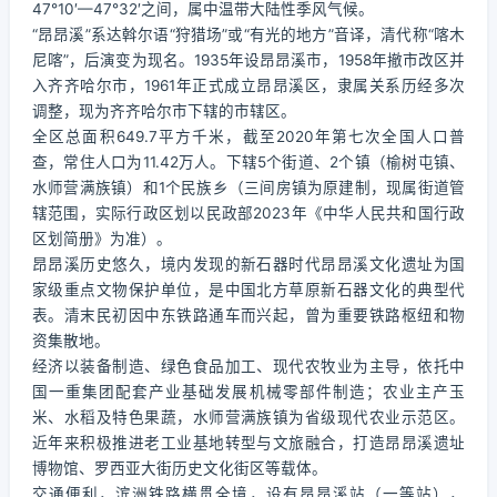
47°10′—47°32′之间，属中温带大陆性季风气候。
“昂昂溪”系达斡尔语“狩猎场”或“有光的地方”音译，清代称“喀木
尼喀”，后演变为现名。1935年设昂昂溪市，1958年撤市改区并
入齐齐哈尔市，1961年正式成立昂昂溪区，隶属关系历经多次
调整，现为齐齐哈尔市下辖的市辖区。
全区总面积649.7平方千米，截至2020年第七次全国人口普
查，常住人口为11.42万人。下辖5个街道、2个镇（榆树屯镇、
水师营满族镇）和1个民族乡（三间房镇为原建制，现属街道管
辖范围，实际行政区划以民政部2023年《中华人民共和国行政
区划简册》为准）。
昂昂溪历史悠久，境内发现的新石器时代昂昂溪文化遗址为国
家级重点文物保护单位，是中国北方草原新石器文化的典型代
表。清末民初因中东铁路通车而兴起，曾为重要铁路枢纽和物
资集散地。
经济以装备制造、绿色食品加工、现代农牧业为主导，依托中
国一重集团配套产业基础发展机械零部件制造；农业主产玉
米、水稻及特色果蔬，水师营满族镇为省级现代农业示范区。
近年来积极推进老工业基地转型与文旅融合，打造昂昂溪遗址
博物馆、罗西亚大街历史文化街区等载体。
交通便利，滨洲铁路横贯全境，设有昂昂溪站（一等站），