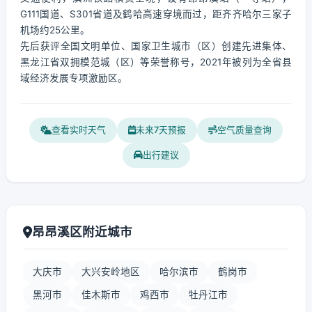
G111国道、S301省道及鹤哈高速穿境而过，距齐齐哈尔三家子
机场约25公里。
先后获评全国文明单位、国家卫生城市（区）创建先进集体、
黑龙江省双拥模范城（区）等荣誉称号，2021年被列为全省县
域经济发展专项激励区。
查看实时天气
未来7天预报
空气质量查询
出行建议
昂昂溪区附近城市
大庆市
大兴安岭地区
哈尔滨市
鹤岗市
黑河市
佳木斯市
鸡西市
牡丹江市