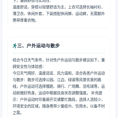
下，兼顾舒适与实用性：
温度舒适，穿搭以轻便舒适为主，上衣可选择长袖衬衫、
薄卫衣、休闲外套，下装搭配休闲裤、运动裤，无需额外
携带厚重衣物。
三、户外运动与散步
结合今日天气条件，针对性户外运动与散步建议如下，兼
顾安全性与体验感：
今日天气晴好、温度适宜、风力温和，适合各类户外运动
与散步：散步可选择公园、江边、绿道等风景优美的路
线，户外运动可选择慢跑、骑行、广场舞、羽毛球等，运
动前做好热身，运动中根据自身状态调整强度。 补充提
示：户外运动时尽量避开交通繁忙路段，选择人流较少、
环境安全的区域，随身携带少量纸巾、饮用水，以备不时
之需。