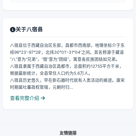
关于八宿县
八宿县位于西藏自治区东部，昌都市西南部，地理坐标介于东
经96°23′-97°28′，北纬30°01′-31°04′之间。其名称源于藏语
“八”意为“兄弟”，“宿”意为“团结”，寓意各民族团结如兄弟。
八宿县隶属于西藏自治区昌都市，总面积约12755平方千米，
根据最新统计，全县常住人口约为5.6万人。
八宿县历史悠久，早在新石器时代就有人类活动的痕迹。唐宋
时期属吐蕃政权管辖，元朝时归...
查看完整介绍
友情链接