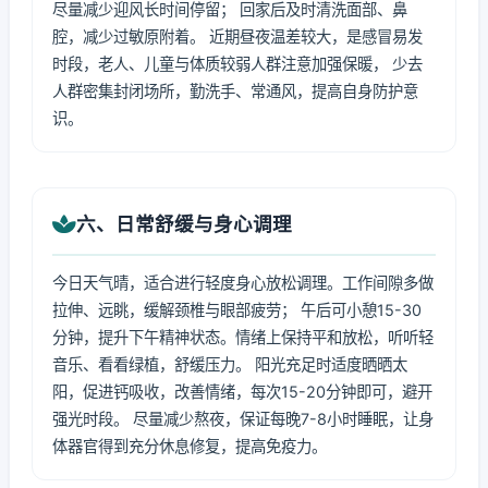
尽量减少迎风长时间停留； 回家后及时清洗面部、鼻
腔，减少过敏原附着。 近期昼夜温差较大，是感冒易发
时段，老人、儿童与体质较弱人群注意加强保暖， 少去
人群密集封闭场所，勤洗手、常通风，提高自身防护意
识。
六、日常舒缓与身心调理
今日天气晴，适合进行轻度身心放松调理。工作间隙多做
拉伸、远眺，缓解颈椎与眼部疲劳； 午后可小憩15-30
分钟，提升下午精神状态。情绪上保持平和放松，听听轻
音乐、看看绿植，舒缓压力。 阳光充足时适度晒晒太
阳，促进钙吸收，改善情绪，每次15-20分钟即可，避开
强光时段。 尽量减少熬夜，保证每晚7-8小时睡眠，让身
体器官得到充分休息修复，提高免疫力。