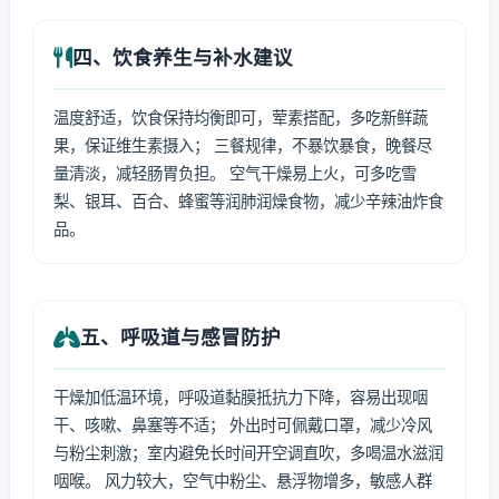
四、饮食养生与补水建议
温度舒适，饮食保持均衡即可，荤素搭配，多吃新鲜蔬
果，保证维生素摄入； 三餐规律，不暴饮暴食，晚餐尽
量清淡，减轻肠胃负担。 空气干燥易上火，可多吃雪
梨、银耳、百合、蜂蜜等润肺润燥食物，减少辛辣油炸食
品。
五、呼吸道与感冒防护
干燥加低温环境，呼吸道黏膜抵抗力下降，容易出现咽
干、咳嗽、鼻塞等不适； 外出时可佩戴口罩，减少冷风
与粉尘刺激；室内避免长时间开空调直吹，多喝温水滋润
咽喉。 风力较大，空气中粉尘、悬浮物增多，敏感人群