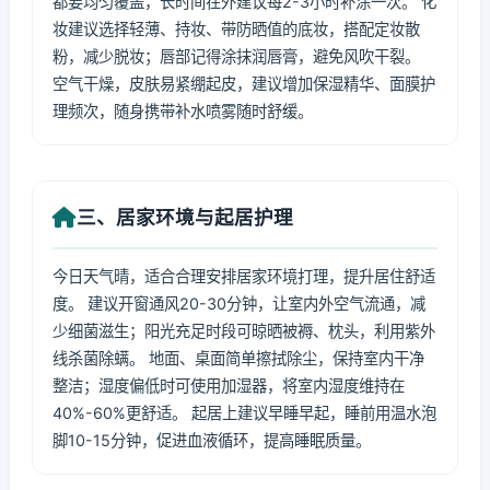
都要均匀覆盖，长时间在外建议每2-3小时补涂一次。 化
妆建议选择轻薄、持妆、带防晒值的底妆，搭配定妆散
粉，减少脱妆；唇部记得涂抹润唇膏，避免风吹干裂。
空气干燥，皮肤易紧绷起皮，建议增加保湿精华、面膜护
理频次，随身携带补水喷雾随时舒缓。
三、居家环境与起居护理
今日天气晴，适合合理安排居家环境打理，提升居住舒适
度。 建议开窗通风20-30分钟，让室内外空气流通，减
少细菌滋生；阳光充足时段可晾晒被褥、枕头，利用紫外
线杀菌除螨。 地面、桌面简单擦拭除尘，保持室内干净
整洁；湿度偏低时可使用加湿器，将室内湿度维持在
40%-60%更舒适。 起居上建议早睡早起，睡前用温水泡
脚10-15分钟，促进血液循环，提高睡眠质量。