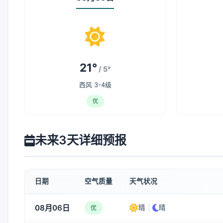
21°
/ 5°
西风 3-4级
优
未来3天详细预报
日期
空气质量
天气状况
08月06日
晴
|
晴
优