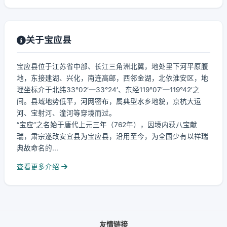
关于宝应县
宝应县位于江苏省中部、长江三角洲北翼，地处里下河平原腹
地，东接建湖、兴化，南连高邮，西邻金湖，北依淮安区，地
理坐标介于北纬33°02′—33°24′、东经119°07′—119°42′之
间。县域地势低平，河网密布，属典型水乡地貌，京杭大运
河、宝射河、潼河等穿境而过。
“宝应”之名始于唐代上元三年（762年），因境内获八宝献
瑞，肃宗遂改安宜县为宝应县，沿用至今，为全国少有以祥瑞
典故命名的...
查看更多介绍
友情链接