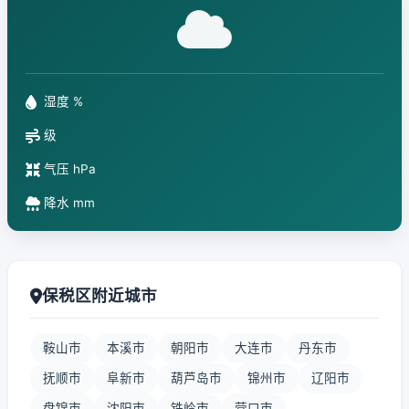
湿度 %
级
气压 hPa
降水 mm
保税区附近城市
鞍山市
本溪市
朝阳市
大连市
丹东市
抚顺市
阜新市
葫芦岛市
锦州市
辽阳市
盘锦市
沈阳市
铁岭市
营口市