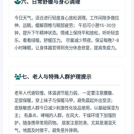
六、日常舒缓与身心调理
今日天气，适合进行轻度身心放松调理。工作间隙多做拉
伸、远眺，缓解颈椎与眼部疲劳； 午后可小憩15-30分
钟，提升下午精神状态。情绪上保持平和放松，听听轻音
乐、看看绿植，舒缓压力。 尽量减少熬夜，保证每晚7-8
小时睡眠，让身体器官得到充分休息修复，提高免疫力。
七、老人与特殊人群护理提示
老年人代谢较慢，体温调节能力弱， 一定要注意腰腹、
足部保暖，穿上袜子与保暖马甲，避免晨起外出受凉；
皮肤敏感人群今日减少刺激性化妆品使用，以基础保湿为
主； 有鼻炎、哮喘的人群，在风大、干燥环境下加强防
护，随身携带常用药物。 居家注意防滑，尤其是潮湿天
气，地面及时擦干，避免意外摔倒。