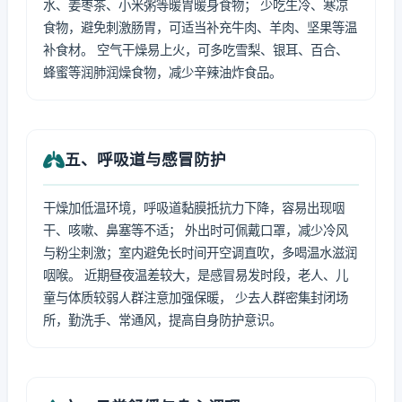
水、姜枣茶、小米粥等暖胃暖身食物； 少吃生冷、寒凉
食物，避免刺激肠胃，可适当补充牛肉、羊肉、坚果等温
补食材。 空气干燥易上火，可多吃雪梨、银耳、百合、
蜂蜜等润肺润燥食物，减少辛辣油炸食品。
五、呼吸道与感冒防护
干燥加低温环境，呼吸道黏膜抵抗力下降，容易出现咽
干、咳嗽、鼻塞等不适； 外出时可佩戴口罩，减少冷风
与粉尘刺激；室内避免长时间开空调直吹，多喝温水滋润
咽喉。 近期昼夜温差较大，是感冒易发时段，老人、儿
童与体质较弱人群注意加强保暖， 少去人群密集封闭场
所，勤洗手、常通风，提高自身防护意识。