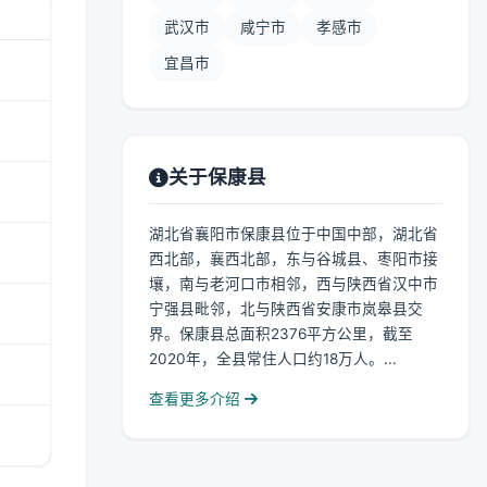
武汉市
咸宁市
孝感市
宜昌市
关于保康县
湖北省襄阳市保康县位于中国中部，湖北省
西北部，襄西北部，东与谷城县、枣阳市接
壤，南与老河口市相邻，西与陕西省汉中市
宁强县毗邻，北与陕西省安康市岚皋县交
界。保康县总面积2376平方公里，截至
2020年，全县常住人口约18万人。...
查看更多介绍