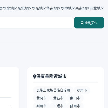
页
华北地区
东北地区
华东地区
华南地区
华中地区
西南地区
西北地区
查询天气
保康县附近城市
恩施土家族苗族自治州
鄂州市
黄冈市
黄石市
荆门市
荆州市
十堰市
随州市