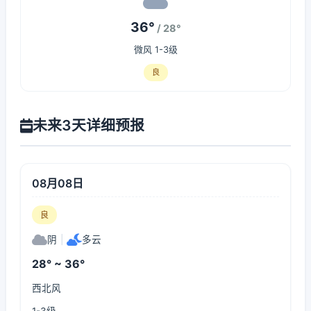
36°
/ 28°
微风 1-3级
良
未来3天详细预报
08月08日
良
阴
|
多云
28° ~ 36°
西北风