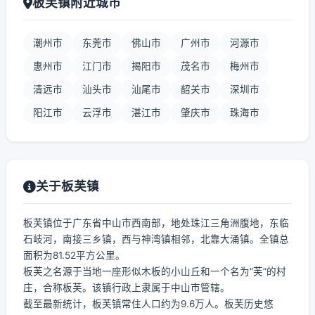
板芙镇附近城市
潮州市
东莞市
佛山市
广州市
河源市
惠州市
江门市
揭阳市
茂名市
梅州市
清远市
汕头市
汕尾市
韶关市
深圳市
阳江市
云浮市
湛江市
肇庆市
珠海市
关于板芙镇
板芙镇位于广东省中山市西南部，地处珠江三角洲腹地，东临
石岐河，南接三乡镇，西与神湾镇相邻，北靠大涌镇。全镇总
面积为81.52平方公里。
板芙之名源于当地一座形似木板的小山丘和一个名为“芙”的村
庄，合称板芙。该镇行政上隶属于中山市管辖。
截至最新统计，板芙镇常住人口约为9.6万人。板芙历史悠