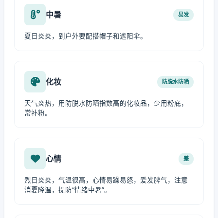
中暑
易发
夏日炎炎，到户外要配搭帽子和遮阳伞。
化妆
防脱水防晒
天气炎热，用防脱水防晒指数高的化妆品，少用粉底，
常补粉。
心情
差
烈日炎炎，气温很高，心情易躁易怒，爱发脾气，注意
消夏降温，提防“情绪中暑”。