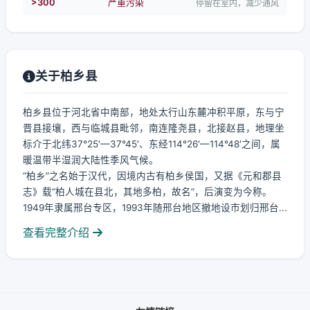
>300
严重污染
停留在室内，减少通风
关于柏乡县
柏乡县位于河北省中南部，地处太行山东麓冲积平原，东与宁
晋县接壤，西与临城县毗邻，南连隆尧县，北接赵县，地理坐
标介于北纬37°25′—37°45′、东经114°26′—114°48′之间，属
暖温带半湿润大陆性季风气候。
“柏乡”之名始于汉代，因境内古有柏乡侯国，又据《元和郡县
志》载“柏人城在县北，其地多柏，故名”，后演变为今称。
1949年隶属邢台专区，1993年随邢台地区撤地设市划归邢台...
查看完整介绍