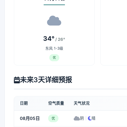
34°
/ 26°
东风 1-3级
优
未来3天详细预报
日期
空气质量
天气状况
08月05日
阴
|
晴
优