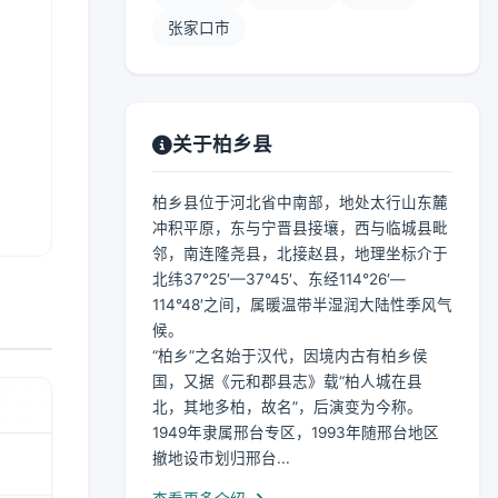
张家口市
关于柏乡县
柏乡县位于河北省中南部，地处太行山东麓
冲积平原，东与宁晋县接壤，西与临城县毗
邻，南连隆尧县，北接赵县，地理坐标介于
北纬37°25′—37°45′、东经114°26′—
114°48′之间，属暖温带半湿润大陆性季风气
候。
“柏乡”之名始于汉代，因境内古有柏乡侯
国，又据《元和郡县志》载“柏人城在县
北，其地多柏，故名”，后演变为今称。
1949年隶属邢台专区，1993年随邢台地区
撤地设市划归邢台...