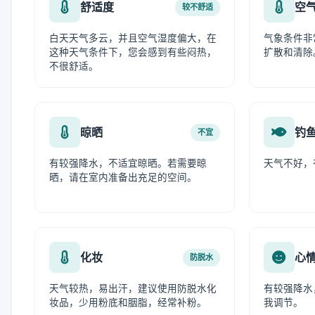
舒适度
空
较不舒适
白天天气多云，并且空气湿度偏大，在
气象条件非
这种天气条件下，您会感到有些闷热，
扩散和清除
不很舒适。
晾晒
钓
不宜
有较强降水，不适宜晾晒。若需要晾
天气不好，
晒，请在室内准备出充足的空间。
化妆
心
防脱水
天气较热，易出汗，建议使用防脱水化
有较强降水
妆品，少用粉底和胭脂，经常补粉。
我调节。