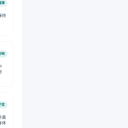
湿滑
保持
影响
中
舒
不宜
外晨
身体