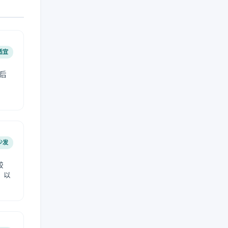
适宜
后
少发
较
，以