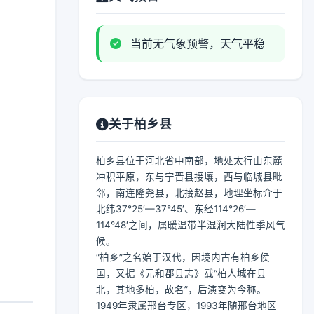
当前无气象预警，天气平稳
关于柏乡县
柏乡县位于河北省中南部，地处太行山东麓
冲积平原，东与宁晋县接壤，西与临城县毗
邻，南连隆尧县，北接赵县，地理坐标介于
北纬37°25′—37°45′、东经114°26′—
114°48′之间，属暖温带半湿润大陆性季风气
候。
“柏乡”之名始于汉代，因境内古有柏乡侯
国，又据《元和郡县志》载“柏人城在县
北，其地多柏，故名”，后演变为今称。
1949年隶属邢台专区，1993年随邢台地区