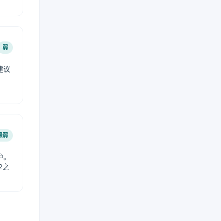
弱
建议
。
最弱
护。
2之