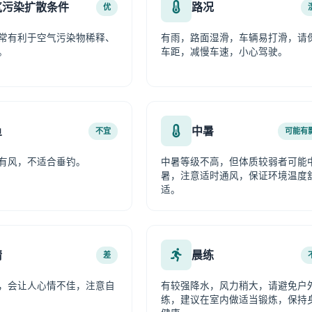
气污染扩散条件
路况
优
常有利于空气污染物稀释、
有雨，路面湿滑，车辆易打滑，请
。
车距，减慢车速，小心驾驶。
鱼
中暑
不宜
可能有
有风，不适合垂钓。
中暑等级不高，但体质较弱者可能
暑，注意适时通风，保证环境温度
适。
情
晨练
差
，会让人心情不佳，注意自
有较强降水，风力稍大，请避免户
练，建议在室内做适当锻炼，保持