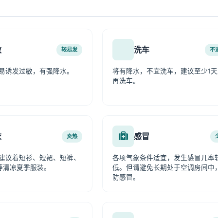
敏
洗车
较易发
不
易诱发过敏，有强降水。
将有降水，不宜洗车，建议至少1天
再洗车。
衣
感冒
炎热
建议着短衫、短裙、短裤、
各项气象条件适宜，发生感冒几率
等清凉夏季服装。
低。但请避免长期处于空调房间中
防感冒。