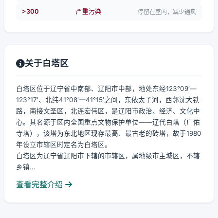
>300
严重污染
停留在室内，减少通风
关于白塔区
白塔区位于辽宁省中南部、辽阳市中部，地处东经123°09′—
123°17′、北纬41°08′—41°15′之间，东依太子河，西邻沈大铁
路，南接文圣区，北连宏伟区，是辽阳市政治、经济、文化中
心。其名源于区内全国重点文物保护单位——辽代白塔（广佑
寺塔），该塔为东北地区现存最高、最古老的砖塔，故于1980
年设立市辖区时定名为白塔区。
白塔区为辽宁省辽阳市下辖的市辖区，属地级市主城区，不辖
乡镇...
查看完整介绍