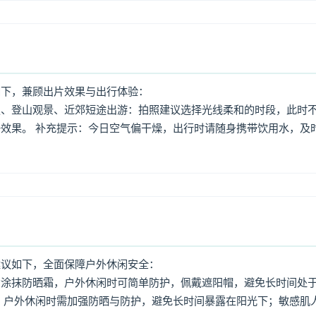
如下，兼顾出片效果与出行体验：
照、登山观景、近郊短途出游：拍照建议选择光线柔和的时段，此时
效果。 补充提示：今日空气偏干燥，出行时请随身携带饮用水，及
建议如下，全面保障户外休闲安全：
意涂抹防晒霜，户外休闲时可简单防护，佩戴遮阳帽，避免长时间处
，户外休闲时需加强防晒与防护，避免长时间暴露在阳光下；敏感肌