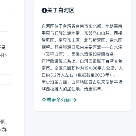
关于白河区
白河区位于台湾省台南市东北部，地处嘉南
平原与丘陵过渡地带，东邻乌山山脉，西接
后壁区，南界东山区，北与新营区、盐水区
不易
相望。其名称源自境内主要河流——白水溪
（又称白河），因溪水清澈如雪而得名。
时补
在行政隶属关系上，白河区隶属于台湾省台
南市。全区总面积约为194.06平方公里，人
口约3.2万人左右（数据截至2023年）。
历史沿革方面，白河地区自古以来便是平埔
族西拉雅人的居住地。清康熙年...
查看更多介绍
于阴
人群