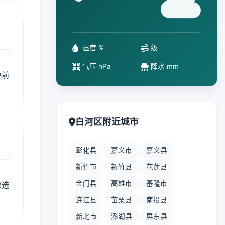
°
湿度 %
级
气压 hPa
降水 mm
免前
白河区附近城市
彰化县
嘉义市
嘉义县
新竹市
新竹县
花莲县
金门县
高雄市
基隆市
部选
连江县
苗栗县
南投县
新北市
澎湖县
屏东县