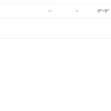
--
--
0°~0°