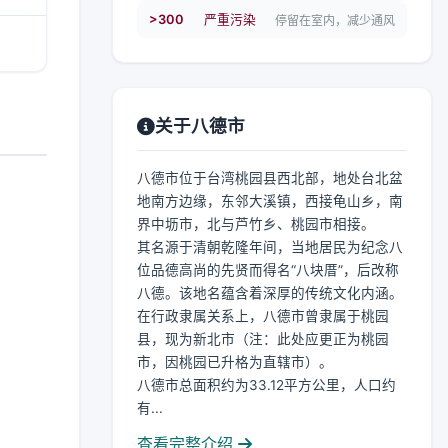
>300
严重污染
停留在室内，减少通风
关于八德市
八德市位于台湾桃园县西北部，地处台北盆
地南方边缘，东邻大溪镇，西接龟山乡，南
界中坜市，北与芦竹乡、桃园市相接。
其名源于清朝乾隆年间，当地居民为纪念八
位品德高尚的先贤而得名“八块厝”，后改称
八德。该地名蕴含着深厚的传统文化内涵。
在行政隶属关系上，八德市曾隶属于桃园
县，现为新北市（注：此处应更正为桃园
市，因桃园已升格为直辖市）。
八德市总面积约为33.12平方公里，人口约
有...
查看完整介绍