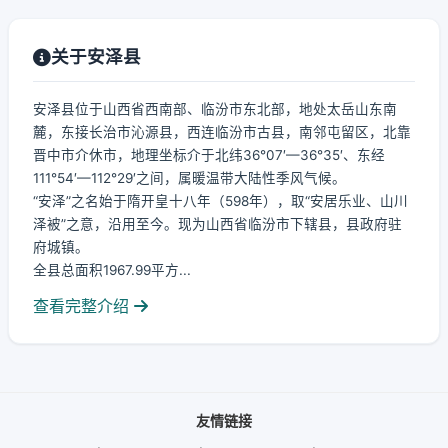
关于安泽县
安泽县位于山西省西南部、临汾市东北部，地处太岳山东南
麓，东接长治市沁源县，西连临汾市古县，南邻屯留区，北靠
晋中市介休市，地理坐标介于北纬36°07′—36°35′、东经
111°54′—112°29′之间，属暖温带大陆性季风气候。
“安泽”之名始于隋开皇十八年（598年），取“安居乐业、山川
泽被”之意，沿用至今。现为山西省临汾市下辖县，县政府驻
府城镇。
全县总面积1967.99平方...
查看完整介绍
友情链接