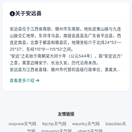
关于安远县
安远县位于江西省南部、赣州市东南部，地处武夷山脉与九连
山脉交汇地带，东邻寻乌县，南接会昌县及广东省平远县，西
连定南县，北靠于都县和赣县区，地理坐标介于北纬24°53′—
25°37′、东经115°9′—115°52′之间。
“安远”之名始于南朝梁大同十年（公元544年），取“安定远方”
之意，寓意边陲安宁、长治久安，历代沿用未改。
安远县为江西省直辖、赣州市代管的县级行政单位，隶属关...
查看更多介绍
友情链接
ooqxew天气网
llqchp天气网
weunky天气网
biaodiao天
气网
qqpyegg天气网
ulnech天气网