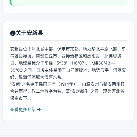
关于安新县
安新县位于河北省中部、保定市东部，地处华北平原北部，东
与雄县接壤，南邻任丘市，西接清苑区和高阳县，北连容城
县，地理坐标介于东经115°38′—116°07′、北纬38°43′—
39°02′之间。县域主体坐落于白洋淀腹地，地势低平，河淀交
织，属海河流域大清河水系。
“安新”之名始于民国三年（1914年），由原安州与新安两州县
合并而得，取二地首字为名，寓“安定新生”之意。现为河北省
保定市下...
查看更多介绍