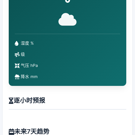
°
湿度 %
级
气压 hPa
降水 mm
逐小时预报
未来7天趋势