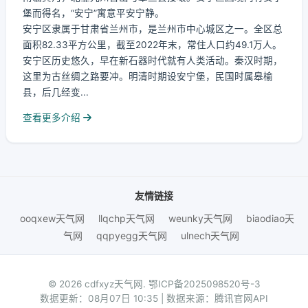
堡而得名，“安宁”寓意平安宁静。
安宁区隶属于甘肃省兰州市，是兰州市中心城区之一。全区总
面积82.33平方公里，截至2022年末，常住人口约49.1万人。
安宁区历史悠久，早在新石器时代就有人类活动。秦汉时期，
这里为古丝绸之路要冲。明清时期设安宁堡，民国时属皋榆
县，后几经变...
查看更多介绍
友情链接
ooqxew天气网
llqchp天气网
weunky天气网
biaodiao天
气网
qqpyegg天气网
ulnech天气网
© 2026 cdfxyz天气网.
鄂ICP备2025098520号-3
数据更新：08月07日 10:35 | 数据来源：腾讯官网API