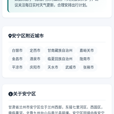
议关注每日实时天气更新，合理安排出行计划。
安宁区附近城市
白银市
定西市
甘南藏族自治州
嘉峪关市
金昌市
酒泉市
临夏回族自治州
陇南市
平凉市
庆阳市
天水市
武威市
张掖市
关于安宁区
甘肃省兰州市安宁区位于兰州西部，东接七里河区、西固区，
南临黄河，北靠九州台山与皋兰县接壤。安宁区因境内有安宁