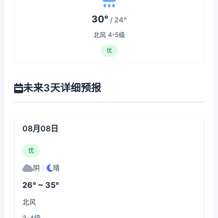
30°
/ 24°
北风 4-5级
优
未来3天详细预报
08月08日
优
阴
|
晴
26° ~ 35°
北风