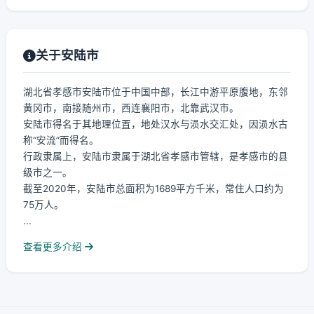
关于安陆市
湖北省孝感市安陆市位于中国中部，长江中游平原腹地，东邻
黄冈市，南接随州市，西连襄阳市，北靠武汉市。
安陆市得名于其地理位置，地处汉水与涢水交汇处，因涢水古
称“安流”而得名。
行政隶属上，安陆市隶属于湖北省孝感市管辖，是孝感市的县
级市之一。
截至2020年，安陆市总面积为1689平方千米，常住人口约为
75万人。
...
查看更多介绍