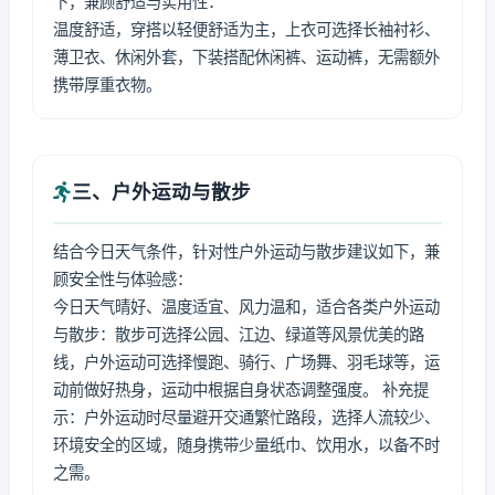
下，兼顾舒适与实用性：
温度舒适，穿搭以轻便舒适为主，上衣可选择长袖衬衫、
薄卫衣、休闲外套，下装搭配休闲裤、运动裤，无需额外
携带厚重衣物。
三、户外运动与散步
结合今日天气条件，针对性户外运动与散步建议如下，兼
顾安全性与体验感：
今日天气晴好、温度适宜、风力温和，适合各类户外运动
与散步：散步可选择公园、江边、绿道等风景优美的路
线，户外运动可选择慢跑、骑行、广场舞、羽毛球等，运
动前做好热身，运动中根据自身状态调整强度。 补充提
示：户外运动时尽量避开交通繁忙路段，选择人流较少、
环境安全的区域，随身携带少量纸巾、饮用水，以备不时
之需。