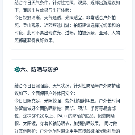
结合今日天气条件，针对性拍照、观景、近郊出游建议如
下，兼顾出片效果与出行体验：
今日视野清晰，天气通透，光照适宜，非常适合户外拍
照、登山观景、近郊短途出游：拍照建议选择光线柔和的
时段，此时不易出现逆光、过曝，拍摄远景、全景、人物
照都能获得良好效果。
六、防晒与防护
结合今日日照强度、天气状况，针对性防晒与户外防护建
议如下，全面保障户外休闲安全：
今日日照充足，光照较强，紫外线辐射明显，户外长时间
停留需做好全面防晒措施：面部、颈部、手臂等暴露部
位，涂抹SPF20以上、PA++的防晒护肤品，佩戴防晒
帽、太阳镜，穿着长袖防晒衣，加强防晒效果。 同时做
好其他防护：户外休闲时避免用手直接触碰强光照射后的