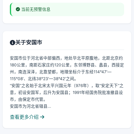
当前无预警信息
关于安国市
安国市位于河北省中部偏西，地处华北平原腹地，北距北京约
180公里，南距石家庄约120公里，东邻博野县、蠡县，西接定
州，南连深泽，北靠望都，地理坐标介于东经114°47′—
115°08′、北纬38°23′—38°42′之间。
“安国”之名始于北宋太平兴国元年（976年），取“安定天下”之
意，初设安国军，后升为安国县；1991年经国务院批准撤县设
市，由保定市代管。
安国市为河北省辖县...
查看更多介绍