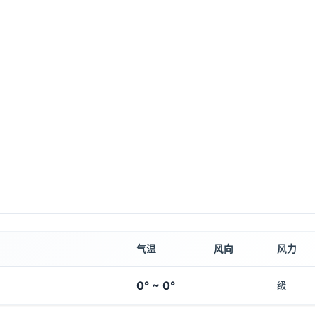
气温
风向
风力
0° ~ 0°
级