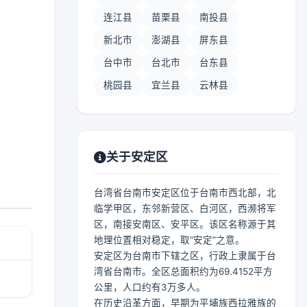
连江县
苗栗县
南投县
新北市
澎湖县
屏东县
台中市
台北市
台东县
桃园县
宜兰县
云林县
关于安定区
台湾省台南市安定区位于台南市西北部，北
临学甲区，东邻新营区、白河区，西濒将军
区，南接安南区、安平区。该区名称源于其
地理位置相对稳定，取“安定”之意。
安定区为台南市下辖之区，行政上隶属于台
湾省台南市。全区总面积约为69.4152平方
公里，人口约有3万多人。
在历史沿革方面，早期为平埔族西拉雅族的