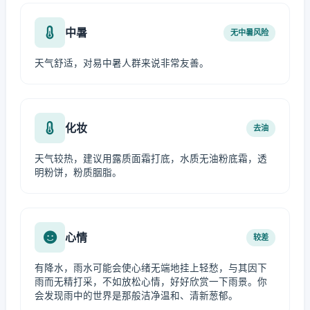
中暑
无中暑风险
天气舒适，对易中暑人群来说非常友善。
化妆
去油
天气较热，建议用露质面霜打底，水质无油粉底霜，透
明粉饼，粉质胭脂。
心情
较差
有降水，雨水可能会使心绪无端地挂上轻愁，与其因下
雨而无精打采，不如放松心情，好好欣赏一下雨景。你
会发现雨中的世界是那般洁净温和、清新葱郁。