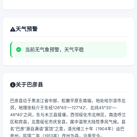
天气预警
当前无气象预警，天气平稳
关于巴彦县
巴彦县位于黑龙江省中部、松嫩平原东南端，地处哈尔滨市北
郊，地理坐标介于东经126°45′—127°42′、北纬45°30′—
46°40′之间，东与木兰县接壤，西邻绥化市北林区，南连呼兰
区和宾县，北靠绥化市庆安县，属中温带大陆性季风气候。县
名“巴彦”源自满语“富饶”之意，清光绪三十年（1904年）设巴
彦州，民国二年（1913年）改州为县，沿用至今。