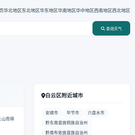
页
华北地区
东北地区
华东地区
华南地区
华中地区
西南地区
西北地区
查询天气
白云区附近城市
安顺市
毕节市
六盘水市
云山而得
黔东南苗族侗族自治州
黔南布依族苗族自治州