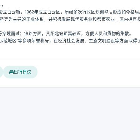
人。
设立白云镇，1962年成立白云区，历经多次行政区划调整后形成如今格局
药等为主导的工业体系，并积极发展现代服务业和都市农业。区内拥有
等穿境而过；铁路方面，贵阳北站距离较近，方便人员和货物的集散。
设示范城区”等多项荣誉称号，在经济社会发展、生态文明建设等方面取得
出行建议