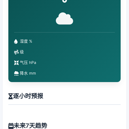
°
湿度 %
级
气压 hPa
降水 mm
逐小时预报
未来7天趋势