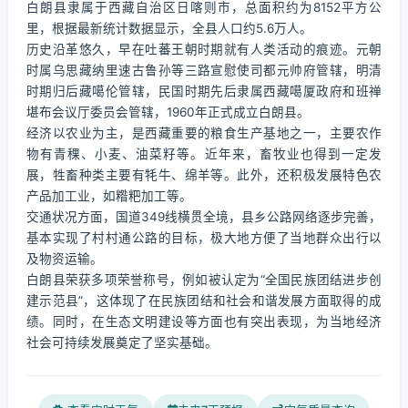
白朗县隶属于西藏自治区日喀则市，总面积约为8152平方公
里，根据最新统计数据显示，全县人口约5.6万人。
历史沿革悠久，早在吐蕃王朝时期就有人类活动的痕迹。元朝
时属乌思藏纳里速古鲁孙等三路宣慰使司都元帅府管辖，明清
时期归后藏噶伦管辖，民国时期先后隶属西藏噶厦政府和班禅
堪布会议厅委员会管辖，1960年正式成立白朗县。
经济以农业为主，是西藏重要的粮食生产基地之一，主要农作
物有青稞、小麦、油菜籽等。近年来，畜牧业也得到一定发
展，牲畜种类主要有牦牛、绵羊等。此外，还积极发展特色农
产品加工业，如糌粑加工等。
交通状况方面，国道349线横贯全境，县乡公路网络逐步完善，
基本实现了村村通公路的目标，极大地方便了当地群众出行以
及物资运输。
白朗县荣获多项荣誉称号，例如被认定为“全国民族团结进步创
建示范县”，这体现了在民族团结和社会和谐发展方面取得的成
绩。同时，在生态文明建设等方面也有突出表现，为当地经济
社会可持续发展奠定了坚实基础。