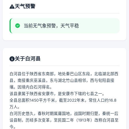
天气预警
当前无气象预警，天气平稳
关于白河县
白河县位于陕西省东南部，地处秦巴山区东段，北临湖北郧西
县，南接重庆巫溪县，东与湖北竹山县相邻，西与旬阳县接
壤。因境内白石河得名。
该县隶属于陕西省安康市，是安康市下辖的七县之一。
全县总面积1450平方千米，截至2022年末，常住人口约16.8
万人。
白河历史悠久，春秋时期属庸国地，战国时期归楚，秦统一后
设县制，历经多次变革，至民国二年（1913年）改称白河县至
今。