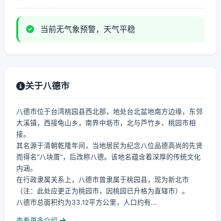
当前无气象预警，天气平稳
关于八德市
八德市位于台湾桃园县西北部，地处台北盆地南方边缘，东邻
大溪镇，西接龟山乡，南界中坜市，北与芦竹乡、桃园市相
接。
其名源于清朝乾隆年间，当地居民为纪念八位品德高尚的先贤
而得名“八块厝”，后改称八德。该地名蕴含着深厚的传统文化
内涵。
在行政隶属关系上，八德市曾隶属于桃园县，现为新北市
（注：此处应更正为桃园市，因桃园已升格为直辖市）。
八德市总面积约为33.12平方公里，人口约有...
查看更多介绍