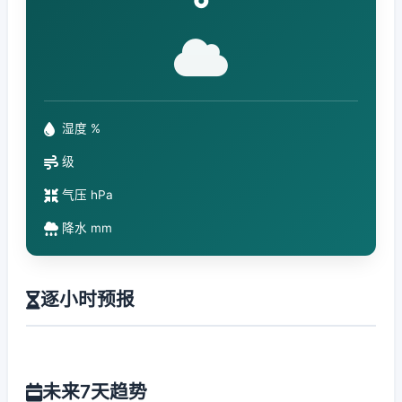
°
湿度 %
级
气压 hPa
降水 mm
逐小时预报
未来7天趋势