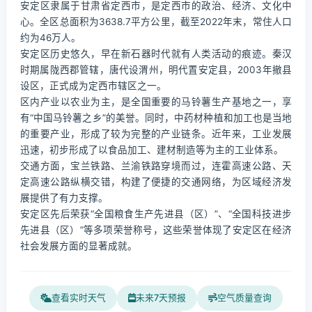
安定区隶属于甘肃省定西市，是定西市的政治、经济、文化中
心。全区总面积为3638.7平方公里，截至2022年末，常住人口
约为46万人。
安定区历史悠久，早在新石器时代就有人类活动的痕迹。秦汉
时期属陇西郡管辖，唐代设渭州，明代置安定县，2003年撤县
设区，正式成为定西市辖区之一。
区内产业以农业为主，是全国重要的马铃薯生产基地之一，享
有“中国马铃薯之乡”的美誉。同时，中药材种植和加工也是当地
的重要产业，形成了较为完整的产业链条。近年来，工业发展
迅速，初步形成了以食品加工、建材制造等为主的工业体系。
交通方面，宝兰铁路、兰渝铁路穿境而过，连霍高速公路、天
定高速公路纵横交错，构建了便捷的交通网络，为区域经济发
展提供了有力支撑。
安定区先后荣获“全国粮食生产先进县（区）”、“全国科技进步
先进县（区）”等多项荣誉称号，这些荣誉体现了安定区在经济
社会发展方面的显著成就。
查看实时天气
未来7天预报
空气质量查询